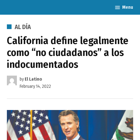
Skip
Menu
Latina
to
Publishers
content
Association
POSTED
AL DÍA
IN
California define legalmente
como “no ciudadanos” a los
indocumentados
by
El Latino
February 14, 2022